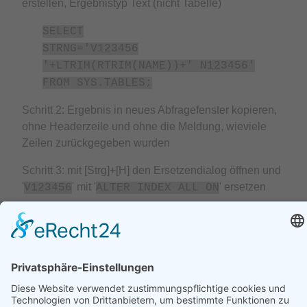
erstellen, Ergebnistyp Text (nicht Tabelle)
SELECT
STRNG='V123456
'+LTRIM(RTRIM(NAME))+' N123456'
FROM SYS.TABLES;
Schritt 2: Ergebnis in neues Abfragefenster kopieren,
ohne Headerzeile und ohne die Meldung, wieviele
Zeilen zurückgegeben wurden
Schritt 3: mit [Strg]+[H] den Ersetzendialog öffnen und
'
' mit '
' ersetzen
V123456
ALTER INDEX ALL ON
Schritt 4: nochmal den Ersetzen-Dialog aufrufen und
'
' mit '
' ersetzen
N123456
REBUILD;
Schritt 5: Ausführen.
Details
Geschrieben von:
Thomas Völker